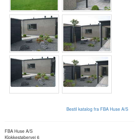
Bestil katalog fra FBA Huse A/S
FBA Huse A/S
Klokkestøbervej 6