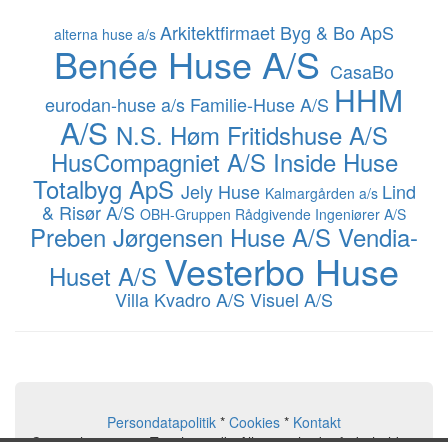
Arkitektfirmaet Byg & Bo ApS
alterna huse a/s
Benée Huse A/S
CasaBo
HHM
eurodan-huse a/s
Familie-Huse A/S
A/S
N.S. Høm Fritidshuse A/S
HusCompagniet A/S
Inside Huse
Totalbyg ApS
Jely Huse
Lind
Kalmargården a/s
& Risør A/S
OBH-Gruppen Rådgivende Ingeniører A/S
Preben Jørgensen Huse A/S
Vendia-
Vesterbo Huse
Huset A/S
Villa Kvadro A/S
Visuel A/S
Persondatapolitik
*
Cookies
*
Kontakt
Copyright © 2026, Typehuse.dk. Alle rettigheder forbeholdes.