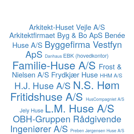
Arkitekt-Huset Vejle A/S
Arkitektfirmaet Byg & Bo ApS
Benée
Byggefirma Vestfyn
Huse A/S
ApS
EBK (hovedkontor)
Danhaus
Familie-Huse A/S
Frost &
Nielsen A/S
Frydkjær Huse
HHM A/S
N.S. Høm
H.J. Huse A/S
Fritidshuse A/S
HusCompagniet A/S
L.M. Huse A/S
Jely Huse
OBH-Gruppen Rådgivende
Ingeniører A/S
Preben Jørgensen Huse A/S